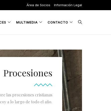
Área de Socios
Información Legal
CES
MULTIMEDIA
CONTACTO
Procesiones
bre las procesiones cristianas
coy a lo largo de todo el año.