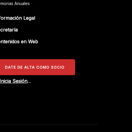
morias Anuales
formación Legal
cretaría
ntenidos en Web
DATE DE ALTA COMO SOCIO
Inicia Sesión
...